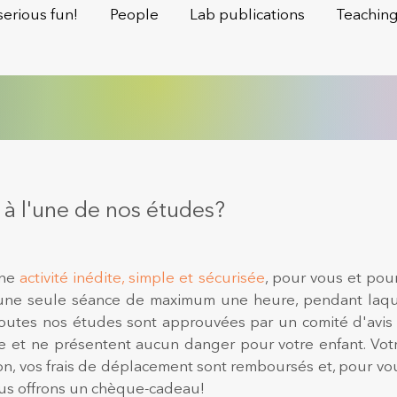
serious fun!
People
Lab publications
Teachin
à l'une de nos études?
une
activité inédite, simple et sécurisée
, pour vous et pou
 une seule séance de maximum une heure, pendant laque
outes nos études sont approuvées par un comité d'avis d
 et ne présentent aucun danger pour votre enfant. Votr
n, vos frais de déplacement sont remboursés et, pour vous
ous offrons un chèque-cadeau!